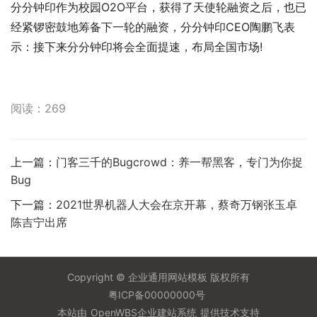
分分钟印作为校园O2O平台，获得了天使轮融资之后，也已
经紧锣密鼓地筹备下一轮的融资，分分钟印CEO陶鹏飞表
示：接下来分分钟印将会全面提速，布局全国市场!
阅读：269
上一篇：
门客三千的Bugcrowd：养一帮黑客，专门为你捉
Bug
下一篇：
2021世界机器人大会在京开幕，蔡奇万钢张玉卓
陈吉宁出席
Copyright ©
企业通用网站模板
版权所有
粤ICP备00000000号
本站由
OpenWBS企业建站系统
提供技术支持