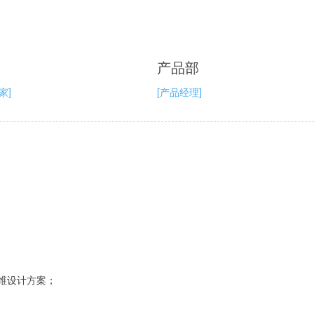
产品部
家]
[产品经理]
维设计方案；