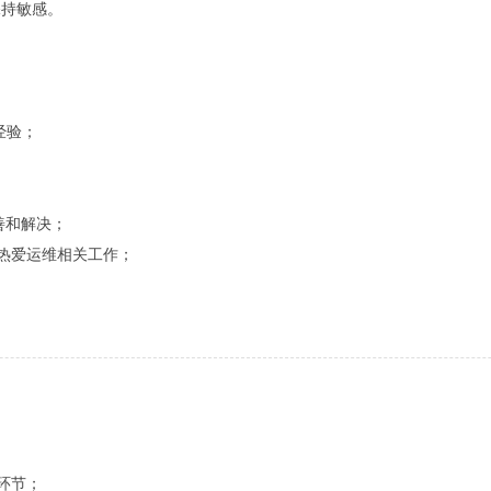
保持敏感。
发经验；
改善和解决；
热爱运维相关工作；
环节；